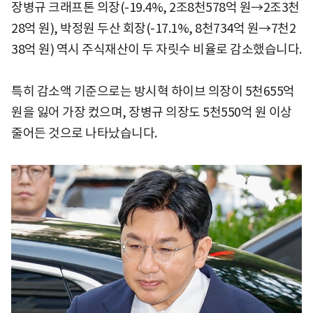
장병규 크래프톤 의장(-19.4%, 2조8천578억 원→2조3천
28억 원), 박정원 두산 회장(-17.1%, 8천734억 원→7천2
38억 원) 역시 주식재산이 두 자릿수 비율로 감소했습니다.
특히 감소액 기준으로는 방시혁 하이브 의장이 5천655억
원을 잃어 가장 컸으며, 장병규 의장도 5천550억 원 이상
줄어든 것으로 나타났습니다.