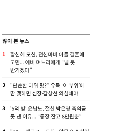
많이 본 뉴스
1
황신혜 모친, 전신마비 아들 결혼에
고민... 예비 며느리에게 “널 못
반기겠다”
2
“단순한 더위 탓?” 유독 ‘이 부위’에
땀 맺히면 심장·갑상선 의심해야
3
‘6억 빚’ 윤남노, 절친 박은영 축의금
못 낸 이유... “통장 잔고 8만원뿐”