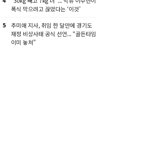
4
“30kg 빼고 7kg 더”... 악뮤 이수현이
폭식 막으려고 끊었다는 ‘이것’
5
추미애 지사, 취임 한 달만에 경기도
재정 비상사태 공식 선언... “골든타임
이미 놓쳐”