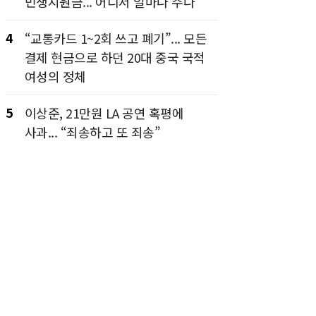
민생지원금... 어디서 얼마나 주나
4
“교통카드 1~2회 쓰고 폐기”... 모든
결제 현금으로 하던 20대 중국 국적
여성의 정체
5
이상준, 21만원 LA 공연 혹평에
사과... “죄송하고 또 죄송”