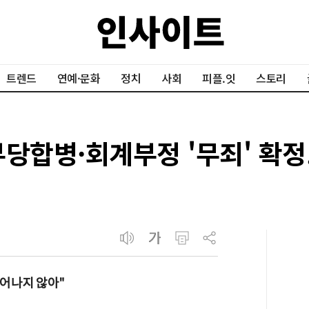
트렌드
연예·문화
정치
사회
피플.잇
스토리
당합병·회계부정 '무죄' 확정.
벗어나지 않아"