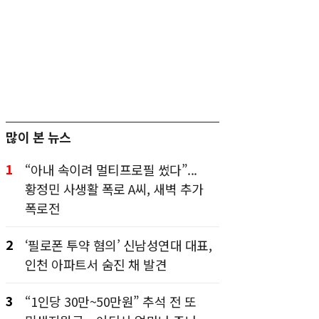
많이 본 뉴스
1
“아내 속이려 멀티프로필 썼다”...
황정민 사생활 폭로 A씨, 새벽 추가
폭로전
2
‘필로폰 투약 혐의’ 신남성연대 대표,
인천 아파트서 숨진 채 발견
3
“1인당 30만~50만원” 추석 전 또