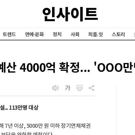
트렌드
연예·문화
정치
사회
피플.잇
스토리
산 4000억 확정... 'OOO
.. 113만명 대상
해 7년 이상, 5000만 원 이하 장기연체채권
무 부담을 완화할 예정이다.