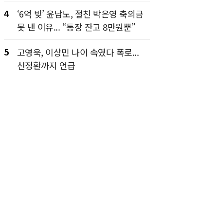
4
‘6억 빚’ 윤남노, 절친 박은영 축의금
못 낸 이유... “통장 잔고 8만원뿐”
5
고영욱, 이상민 나이 속였다 폭로...
신정환까지 언급