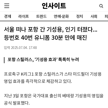
경제
라이프
트렌드
연예·문화
정치
사회
피
서울 떠나 포항 간 기성용, 인기 터졌다...
등번호 40번 유니폼 30분 만에 매진
입력 2025.07.04. 17:48
포항 스틸러스, '기성용 효과' 톡톡히 누려
프로축구 K리그1 포항 스틸러스가 스타 미드필더 기성용
영입 효과를 즉각적으로 체감하고 있다.
지난 3일 포항은 국가대표 출신의 베테랑 기성용의 영입을
공식 발표했다.