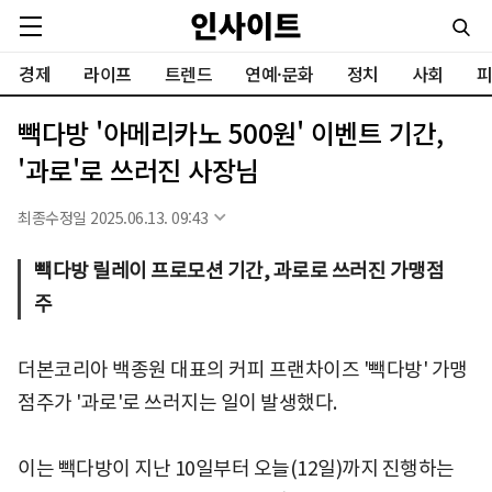
경제
라이프
트렌드
연예·문화
정치
사회
피
빽다방 '아메리카노 500원' 이벤트 기간,
'과로'로 쓰러진 사장님
최종수정일 2025.06.13. 09:43
빽다방 릴레이 프로모션 기간, 과로로 쓰러진 가맹점
주
더본코리아 백종원 대표의 커피 프랜차이즈 '빽다방' 가맹
점주가 '과로'로 쓰러지는 일이 발생했다.
이는 빽다방이 지난 10일부터 오늘(12일)까지 진행하는