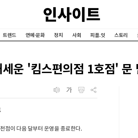
트렌드
연예·문화
정치
사회
피플.잇
스토리
세운 '킴스편의점 1호점' 문
료
천점이 다음 달부터 운영을 종료한다.