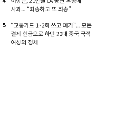
4
이상준, 21만원 LA 공연 혹평에
사과... “죄송하고 또 죄송”
5
“교통카드 1~2회 쓰고 폐기”... 모든
결제 현금으로 하던 20대 중국 국적
여성의 정체