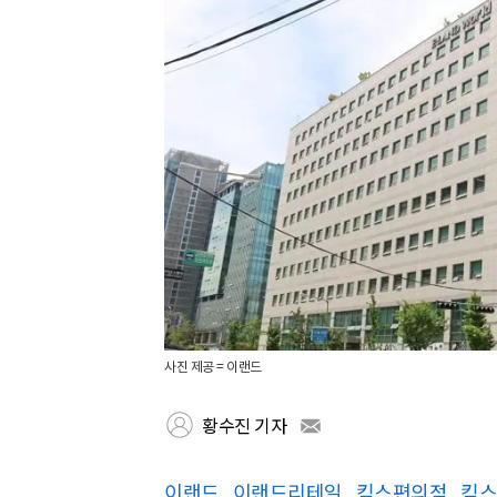
사진 제공 = 이랜드
황수진 기자
이랜드
이랜드리테일
킴스편의점
킴스