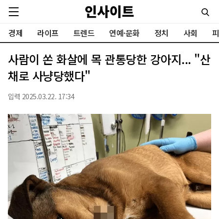
경제
라이프
트렌드
연예·문화
정치
사회
피
사람이 쏜 화살에 목 관통당한 강아지... "산
채로 사냥당했다"
입력 2025.03.22. 17:34