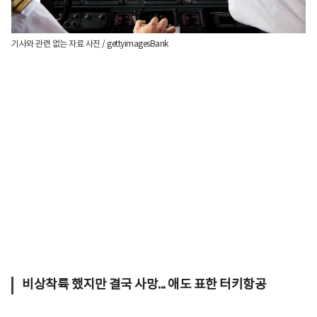
기사와 관련 없는 자료 사진 / gettyimagesBank
비상착륙 했지만 결국 사망... 애도 표한 터키항공