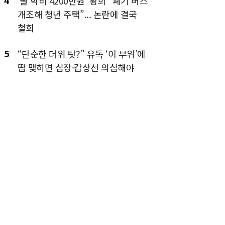
4
‘딸 학비 4200만원’ 황희 “폐기 버스
개조해 청년 주택”... 논란에 결국
철회
5
“단순한 더위 탓?” 유독 ‘이 부위’에
땀 맺히면 심장·갑상선 의심해야