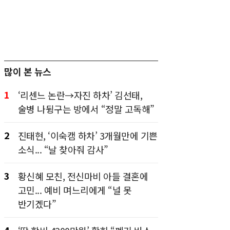
많이 본 뉴스
1
‘리센느 논란→자진 하차’ 김선태,
술병 나뒹구는 방에서 “정말 고독해”
2
진태현, ‘이숙캠 하차’ 3개월만에 기쁜
소식... “날 찾아줘 감사”
3
황신혜 모친, 전신마비 아들 결혼에
고민... 예비 며느리에게 “널 못
반기겠다”