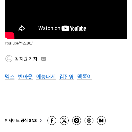
YouTube '덱스101'
강지원 기자
덱스
번아웃
예능대세
김진영
덱쪽이
인사이트 공식 SNS