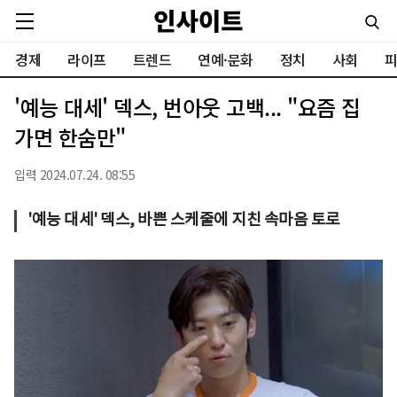
경제
라이프
트렌드
연예·문화
정치
사회
피
'예능 대세' 덱스, 번아웃 고백... "요즘 집
가면 한숨만"
입력 2024.07.24. 08:55
'예능 대세' 덱스, 바쁜 스케줄에 지친 속마음 토로