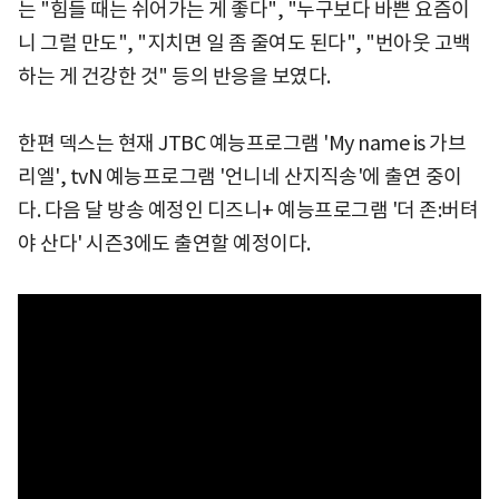
는 "힘들 때는 쉬어가는 게 좋다", "누구보다 바쁜 요즘이
니 그럴 만도", "지치면 일 좀 줄여도 된다", "번아웃 고백
하는 게 건강한 것" 등의 반응을 보였다.
한편 덱스는 현재 JTBC 예능프로그램 'My name is 가브
리엘', tvN 예능프로그램 '언니네 산지직송'에 출연 중이
다. 다음 달 방송 예정인 디즈니+ 예능프로그램 '더 존:버텨
야 산다' 시즌3에도 출연할 예정이다.