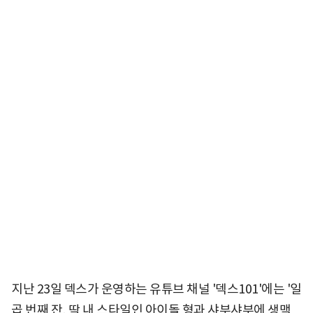
지난 23일 덱스가 운영하는 유튜브 채널 '덱스101'에는 '일
곱 번째 잔, 딱 내 스타일인 아이돌 형과 샤부샤부에 생맥