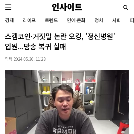
경제
라이프
트렌드
연예·문화
정치
사회
피
스캠코인·거짓말 논란 오킹, '정신병원'
입원...방송 복귀 실패
입력 2024.05.30. 11:23