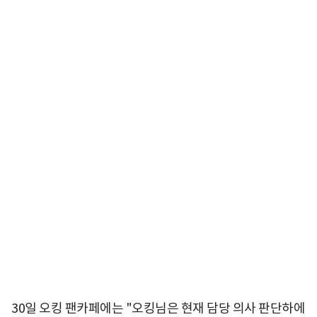
30일 오킹 팬카페에는 "오킹님은 현재 담당 의사 판단하에