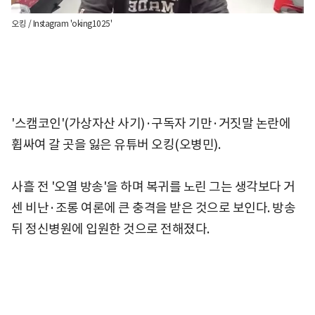
오킹 / Instagram 'oking1025'
'스캠코인'(가상자산 사기)·구독자 기만·거짓말 논란에
휩싸여 갈 곳을 잃은 유튜버 오킹(오병민).
사흘 전 '오열 방송'을 하며 복귀를 노린 그는 생각보다 거
센 비난·조롱 여론에 큰 충격을 받은 것으로 보인다. 방송
뒤 정신병원에 입원한 것으로 전해졌다.