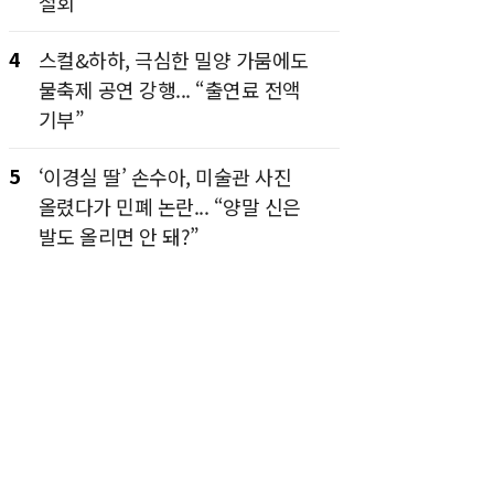
철회
4
스컬&하하, 극심한 밀양 가뭄에도
물축제 공연 강행... “출연료 전액
기부”
5
‘이경실 딸’ 손수아, 미술관 사진
올렸다가 민폐 논란... “양말 신은
발도 올리면 안 돼?”