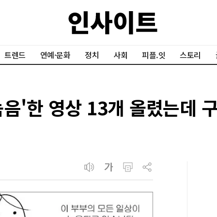
트렌드
연예·문화
정치
사회
피플.잇
스토리
음'한 영상 13개 올렸는데 