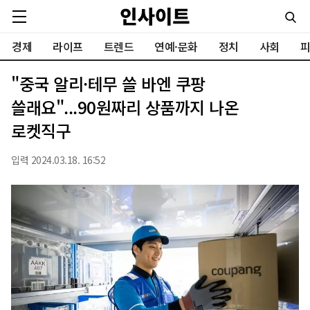
경제
라이프
트렌드
연예·문화
정치
사회
피
"중국 알리·테무 쓸 바엔 쿠팡
쓸래요"...90원짜리 상품까지 나온
로켓직구
입력 2024.03.18. 16:52