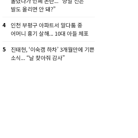
올렸다가 민폐 논란... “양말 신은
발도 올리면 안 돼?”
4
인천 부평구 아파트서 말다툼 중
어머니 흉기 살해... 10대 아들 체포
5
진태현, ‘이숙캠 하차’ 3개월만에 기쁜
소식... “날 찾아줘 감사”