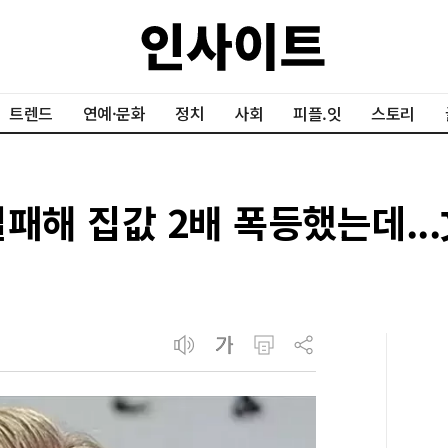
트렌드
연예·문화
정치
사회
피플.잇
스토리
패해 집값 2배 폭등했는데...