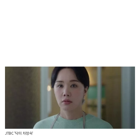
JTBC '닥터 차정숙'