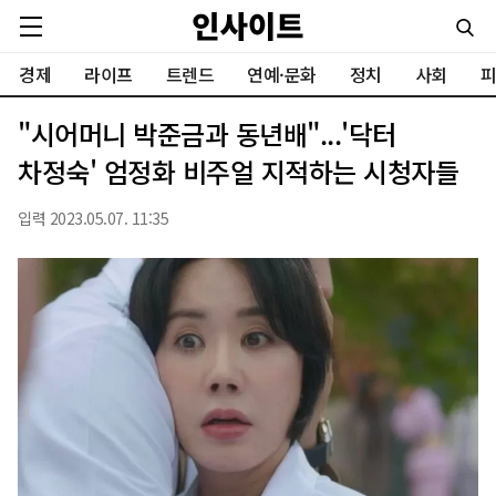
경제
라이프
트렌드
연예·문화
정치
사회
피
"시어머니 박준금과 동년배"...'닥터
차정숙' 엄정화 비주얼 지적하는 시청자들
입력 2023.05.07. 11:35