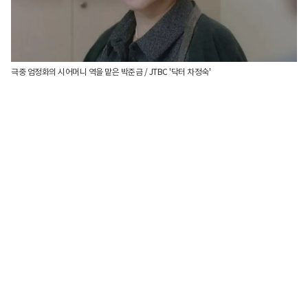
극중 엄정화의 시어머니 역을 맡은 박준금 / JTBC '닥터 차정숙'