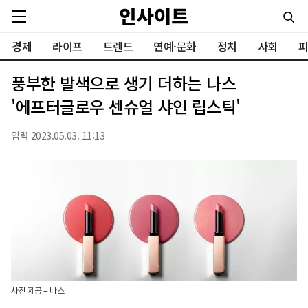
경제
라이프
트렌드
연예·문화
정치
사회
피
풍부한 발색으로 생기 더하는 나스
'에프터글로우 센슈얼 샤인 립스틱'
입력 2023.05.03. 11:13
사진 제공 = 나스