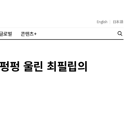
English
|
日本語
글로벌
콘텐츠+
자 펑펑 울린 최필립의