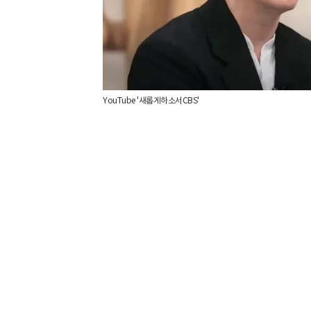
YouTube '새롭게하소서CBS'