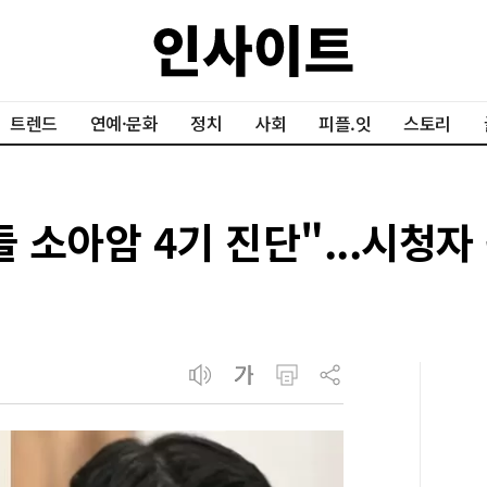
트렌드
연예·문화
정치
사회
피플.잇
스토리
들 소아암 4기 진단"...시청