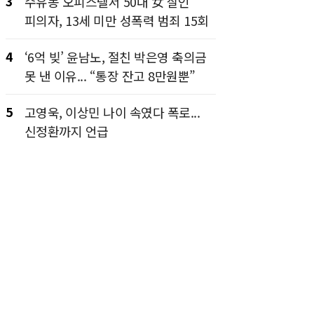
3
수유동 오피스텔서 50대 女 살인
피의자, 13세 미만 성폭력 범죄 15회
4
‘6억 빚’ 윤남노, 절친 박은영 축의금
못 낸 이유... “통장 잔고 8만원뿐”
5
고영욱, 이상민 나이 속였다 폭로...
신정환까지 언급