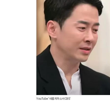
YouTube '새롭게하소서CBS'