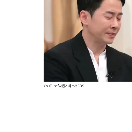
YouTube '새롭게하소서CBS'