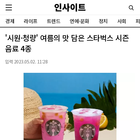
경제
라이프
트렌드
연예·문화
정치
사회
피
'시원·청량' 여름의 맛 담은 스타벅스 시즌
음료 4종
입력 2023.05.02. 11:28