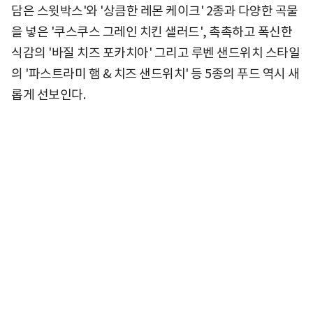
담은 스윗박스'와 '상큼한 레몬 케이크' 2종과 다양한 곡물
을 넣은 '쿠스쿠스 그레인 치킨 샐러드', 촉촉하고 폭신한
식감의 '바질 치즈 포카치아' 그리고 루벤 샌드위치 스타일
의 '파스트라미 햄 & 치즈 샌드위치' 등 5종의 푸드 역시 새
롭게 선보인다.