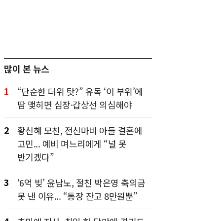
많이 본 뉴스
1
“단순한 더위 탓?” 유독 ‘이 부위’에
땀 맺히면 심장·갑상선 의심해야
2
황신혜 모친, 전신마비 아들 결혼에
고민... 예비 며느리에게 “널 못
반기겠다”
3
‘6억 빚’ 윤남노, 절친 박은영 축의금
못 낸 이유... “통장 잔고 8만원뿐”