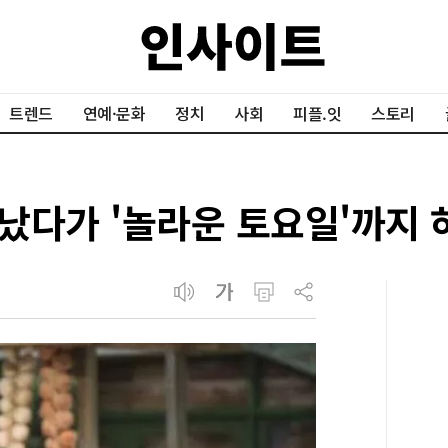
트렌드
연예·문화
정치
사회
피플.잇
스토리
만났다가 '놀라운 토요일'까지