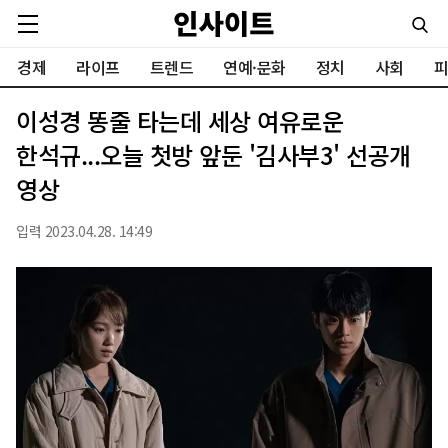
경제
라이프
트렌드
연예·문화
정치
사회
피
이성경 똥줄 타는데 세상 여유로운
한석규...오늘 첫방 앞둔 '김사부3' 선공개
영상
입력 2023.04.28. 14:49