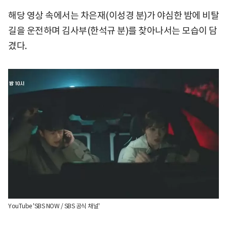
해당 영상 속에서는 차은재(이성경 분)가 야심한 밤에 비탈
길을 운전하며 김사부(한석규 분)를 찾아나서는 모습이 담
겼다.
YouTube 'SBS NOW / SBS 공식 채널'