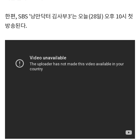
한편, SBS '낭만닥터 김사부3'는 오늘(28일) 오후 10시 첫
방송된다.