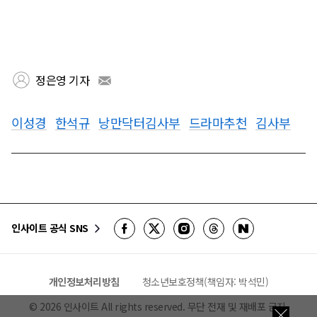
정은영 기자
이성경
한석규
낭만닥터김사부
드라마추천
김사부
인사이트 공식 SNS
개인정보처리방침
청소년보호정책(책임자: 박석민)
©
2026
인사이트 All rights reserved. 무단 전재 및 재배포 금지.