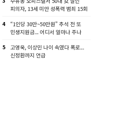
3
수유동 오피스텔서 50대 女 살인
피의자, 13세 미만 성폭력 범죄 15회
4
“1인당 30만~50만원” 추석 전 또
민생지원금... 어디서 얼마나 주나
5
고영욱, 이상민 나이 속였다 폭로...
신정환까지 언급