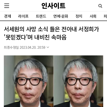
경제
라이프
트렌드
연예·문화
정치
사회
피
서세원의 사망 소식 들은 전아내 서정희가
'못믿겠다'며 내비친 속마음
최종수정일 2023.04.20. 20:59