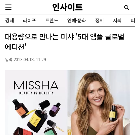
경제
라이프
트렌드
연예·문화
정치
사회
피
대용량으로 만나는 미샤 '5대 앰플 글로벌
에디션'
입력 2023.04.18. 11:29