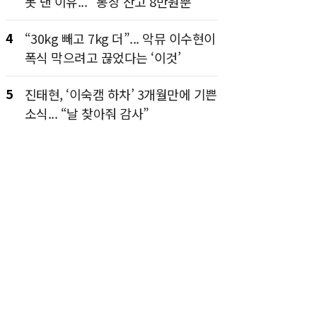
못 낸 이유... “통장 잔고 8만원뿐”
4
“30kg 빼고 7kg 더”... 악뮤 이수현이
폭식 막으려고 끊었다는 ‘이것’
5
진태현, ‘이숙캠 하차’ 3개월만에 기쁜
소식... “날 찾아줘 감사”