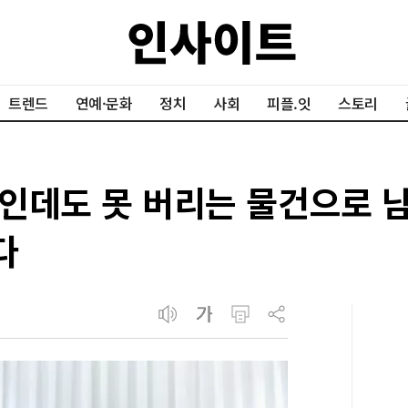
트렌드
연예·문화
정치
사회
피플.잇
스토리
인데도 못 버리는 물건으로 남
다