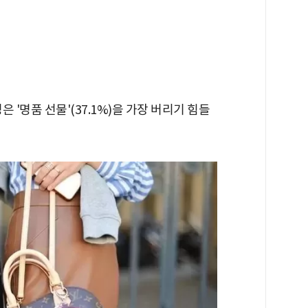
성은 '명품 선물'(37.1%)을 가장 버리기 힘들