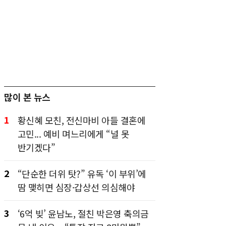
많이 본 뉴스
1
황신혜 모친, 전신마비 아들 결혼에
고민... 예비 며느리에게 “널 못
반기겠다”
2
“단순한 더위 탓?” 유독 ‘이 부위’에
땀 맺히면 심장·갑상선 의심해야
3
‘6억 빚’ 윤남노, 절친 박은영 축의금