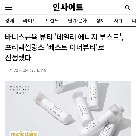
경제
라이프
트렌드
연예·문화
정치
사회
피
바니스뉴욕 뷰티 '데일리 에너지 부스트',
프리덱셀랑스 '베스트 이너뷰티'로
선정됐다
입력 2023.04.17. 15:49