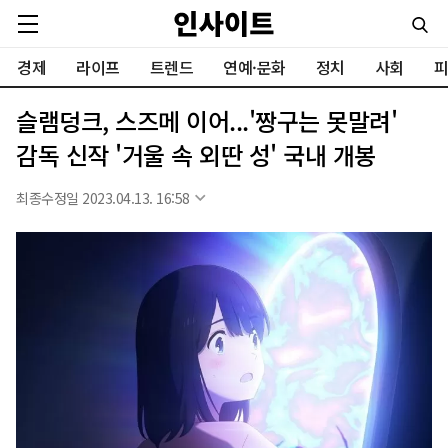
경제
라이프
트렌드
연예·문화
정치
사회
피
슬램덩크, 스즈메 이어...'짱구는 못말려'
감독 신작 '거울 속 외딴 성' 국내 개봉
최종수정일 2023.04.13. 16:58