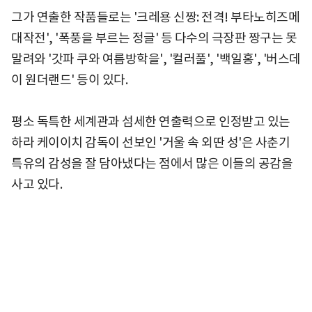
그가 연출한 작품들로는 '크레용 신짱: 전격! 부타노히즈메
대작전', '폭풍을 부르는 정글' 등 다수의 극장판 짱구는 못
말려와 '갓파 쿠와 여름방학을', '컬러풀', '백일홍', '버스데
이 원더랜드' 등이 있다.
평소 독특한 세계관과 섬세한 연출력으로 인정받고 있는
하라 케이이치 감독이 선보인 '거울 속 외딴 성'은 사춘기
특유의 감성을 잘 담아냈다는 점에서 많은 이들의 공감을
사고 있다.