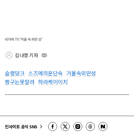
네이버 TV '거울 속 외딴 성'
김나영 기자
슬램덩크
스즈메의문단속
거울속외딴성
짱구는못말려
하라케이이치
인사이트 공식 SNS