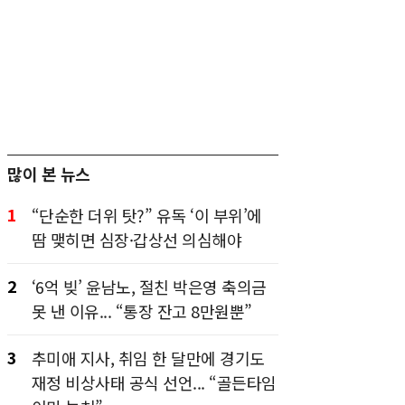
많이 본 뉴스
1
“단순한 더위 탓?” 유독 ‘이 부위’에
땀 맺히면 심장·갑상선 의심해야
2
‘6억 빚’ 윤남노, 절친 박은영 축의금
못 낸 이유... “통장 잔고 8만원뿐”
3
추미애 지사, 취임 한 달만에 경기도
재정 비상사태 공식 선언... “골든타임