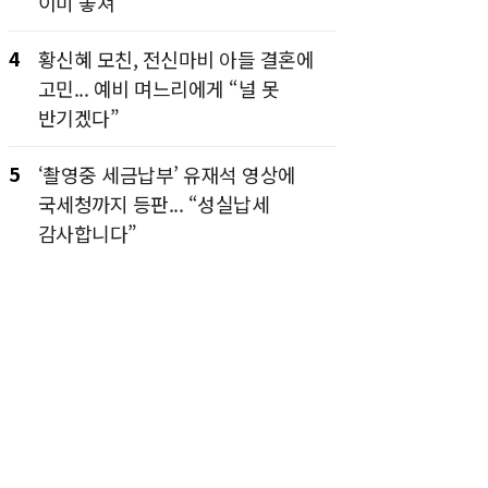
이미 놓쳐”
4
황신혜 모친, 전신마비 아들 결혼에
고민... 예비 며느리에게 “널 못
반기겠다”
5
‘촬영중 세금납부’ 유재석 영상에
국세청까지 등판... “성실납세
감사합니다”