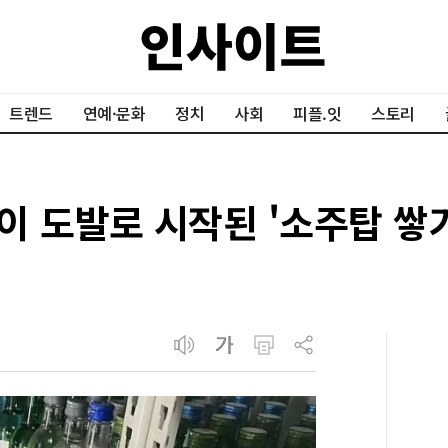
트렌드
연예·문화
정치
사회
피플.잇
스토리
이 도발로 시작된 '소주탑 쌓기