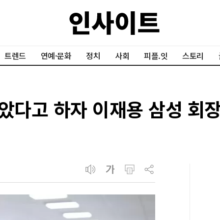
트렌드
연예·문화
정치
사회
피플.잇
스토리
낳았다고 하자 이재용 삼성 회