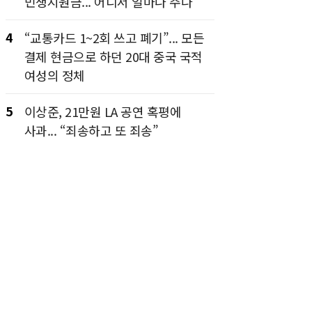
민생지원금... 어디서 얼마나 주나
4
“교통카드 1~2회 쓰고 폐기”... 모든
결제 현금으로 하던 20대 중국 국적
여성의 정체
5
이상준, 21만원 LA 공연 혹평에
사과... “죄송하고 또 죄송”