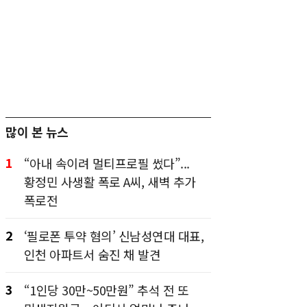
많이 본 뉴스
1
“아내 속이려 멀티프로필 썼다”...
황정민 사생활 폭로 A씨, 새벽 추가
폭로전
2
‘필로폰 투약 혐의’ 신남성연대 대표,
인천 아파트서 숨진 채 발견
3
“1인당 30만~50만원” 추석 전 또