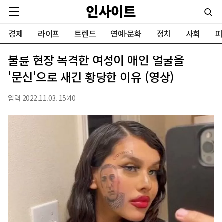
경제
라이프
트렌드
연예·문화
정치
사회
피
불륜 현장 목격한 여성이 애인 얼굴을
'문신'으로 새긴 황당한 이유 (영상)
입력 2022.11.03. 15:40