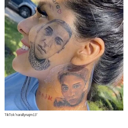
TikTok 'narallynajm13'