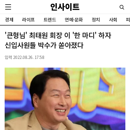
경제
라이프
트렌드
연예·문화
정치
사회
피
'큰형님' 최태원 회장 이 '한 마디' 하자
신입사원들 박수가 쏟아졌다
입력 2022.08.26. 17:58