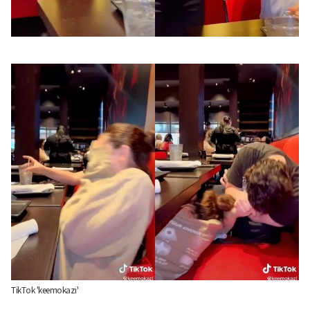
TikTok 'keemokazi'