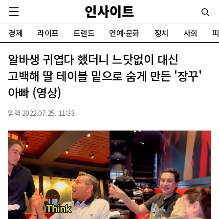
경제
라이프
트렌드
연예·문화
정치
사회
피
알바생 귀엽다 했더니 느닷없이 대신
고백해 딸 테이블 밑으로 숨게 만든 '장꾸'
아빠 (영상)
입력 2022.07.25. 11:33