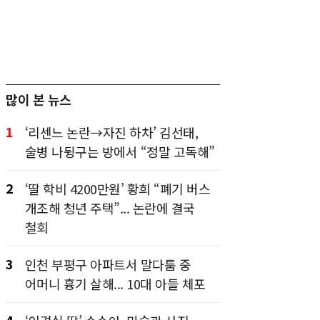
많이 본 뉴스
1
‘리센느 논란→자진 하차’ 김선태,
술병 나뒹구는 방에서 “정말 고독해”
2
‘딸 학비 4200만원’ 황희 “폐기 버스
개조해 청년 주택”... 논란에 결국
철회
3
인천 부평구 아파트서 말다툼 중
어머니 흉기 살해... 10대 아들 체포