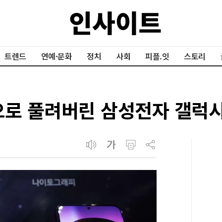
트렌드
연예·문화
정치
사회
피플.잇
스토리
으로 풀려버린 삼성전자 갤럭시