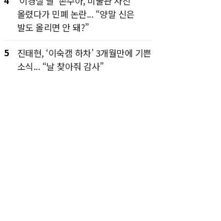
4
‘이경실 딸’ 손수아, 미술관 사진
올렸다가 민폐 논란... “양말 신은
발도 올리면 안 돼?”
5
진태현, ‘이숙캠 하차’ 3개월만에 기쁜
소식... “날 찾아줘 감사”