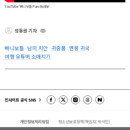
YouTube '빠니보틀 Pani Bottle'
성동권 기자
빠니보틀
남미 치안
귀중품
멘붕 귀국
여행 유튜버 소매치기
인사이트 공식 SNS
개인정보처리방침
청소년보호정책(책임자: 박석민)