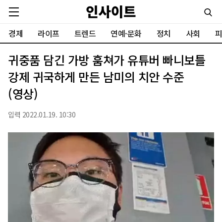
경제
라이프
트렌드
연예·문화
정치
사회
피
귀중품 담긴 가방 훔쳐가 유튜버 빠니보틀
강제 귀국하게 만든 남미의 치안 수준
(영상)
입력 2022.01.19. 10:30