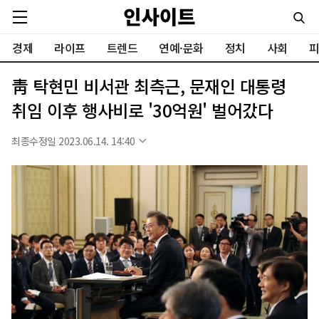
경제
라이프
트렌드
연예·문화
정치
사회
피
靑 탁현민 비서관 최측근, 문재인 대통령
취임 이후 행사비로 '30억원' 벌어갔다
최종수정일 2023.06.14. 14:40