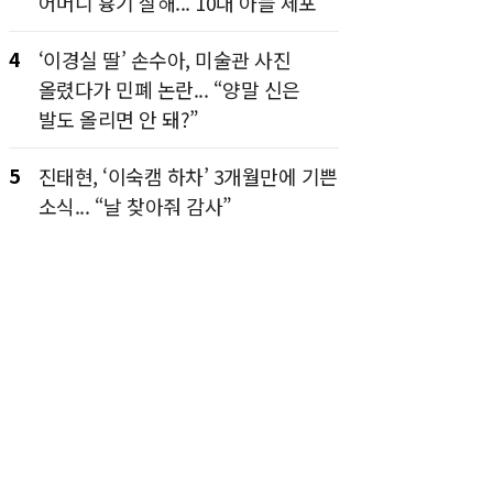
어머니 흉기 살해... 10대 아들 체포
4
‘이경실 딸’ 손수아, 미술관 사진
올렸다가 민폐 논란... “양말 신은
발도 올리면 안 돼?”
5
진태현, ‘이숙캠 하차’ 3개월만에 기쁜
소식... “날 찾아줘 감사”