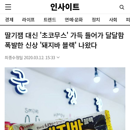
경제
라이프
트렌드
연예·문화
정치
사회
피
딸기잼 대신 '초코무스' 가득 들어가 달달함
폭발한 신상 '돼지바 블랙' 나왔다
최종수정일 2020.03.12. 15:33