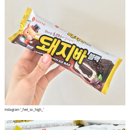
Instagram '_feel_so_high_'