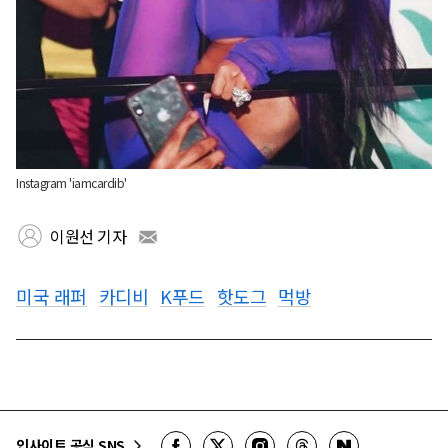
Instagram 'iamcardib'
이원선 기자
미국 래퍼
카디비
K푸드
핫도그
먹방
인사이트 공식 SNS