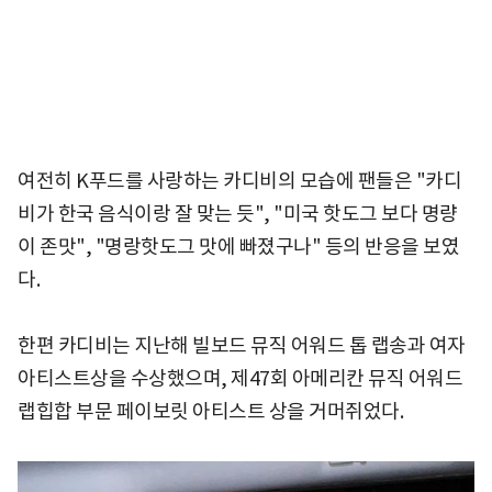
여전히 K푸드를 사랑하는 카디비의 모습에 팬들은 "카디
비가 한국 음식이랑 잘 맞는 듯", "미국 핫도그 보다 명량
이 존맛", "명랑핫도그 맛에 빠졌구나" 등의 반응을 보였
다.
한편 카디비는 지난해 빌보드 뮤직 어워드 톱 랩송과 여자
아티스트상을 수상했으며, 제47회 아메리칸 뮤직 어워드
랩힙합 부문 페이보릿 아티스트 상을 거머쥐었다.