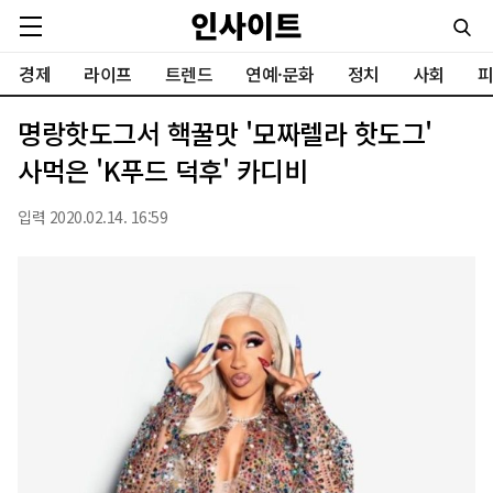
경제
라이프
트렌드
연예·문화
정치
사회
피
명랑핫도그서 핵꿀맛 '모짜렐라 핫도그'
사먹은 'K푸드 덕후' 카디비
입력 2020.02.14. 16:59