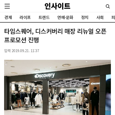
경제
라이프
트렌드
연예·문화
정치
사회
피
타임스퀘어, 디스커버리 매장 리뉴얼 오픈
프로모션 진행
입력 2019.09.21. 11:37