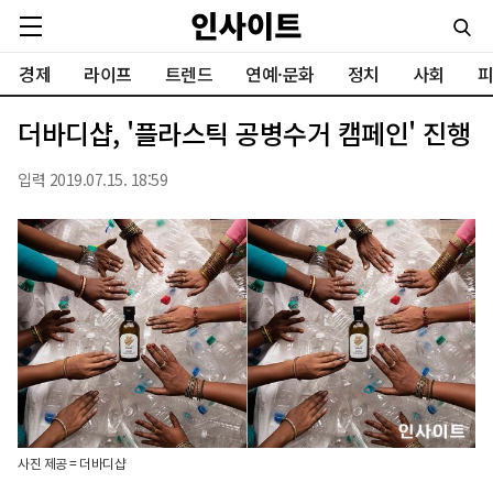
경제
라이프
트렌드
연예·문화
정치
사회
피
더바디샵, '플라스틱 공병수거 캠페인' 진행
입력 2019.07.15. 18:59
사진 제공 = 더바디샵