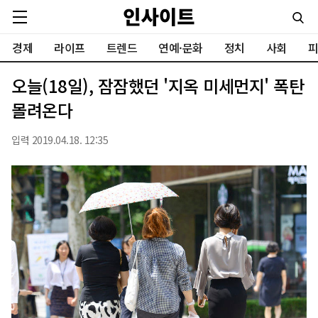
경제
라이프
트렌드
연예·문화
정치
사회
피
오늘(18일), 잠잠했던 '지옥 미세먼지' 폭탄
몰려온다
입력 2019.04.18. 12:35