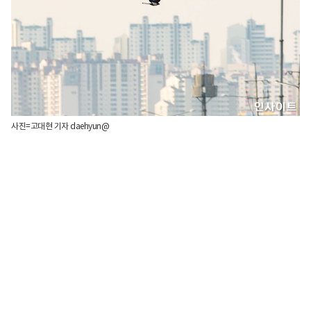
사진=고대현 기자 daehyun@