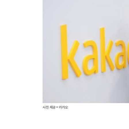
사진 제공 = 카카오