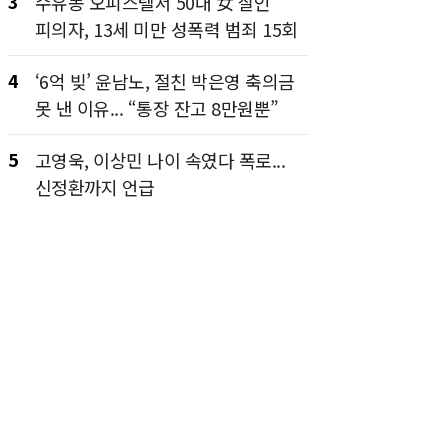
3
수유동 오피스텔서 50대 女 살인
피의자, 13세 미만 성폭력 범죄 15회
4
‘6억 빚’ 윤남노, 절친 박은영 축의금
못 낸 이유... “통장 잔고 8만원뿐”
5
고영욱, 이상민 나이 속였다 폭로...
신정환까지 언급