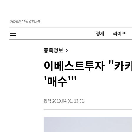
2026년 08월 07일(금)
경제
라이프
종목정보
이베스트투자 "카카
'매수'"
입력 2019.04.01. 13:31