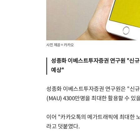
사진 제공 = 카카오
성종화 이베스트투자증권 연구원 "신규 
예상"
성종화 이베스트투자증권 연구원은 "신규
(MAU) 4300만명을 최대한 활용할 수 있
이어 "카카오톡의 메가트래픽에 최대한 노출
라고 덧붙였다.