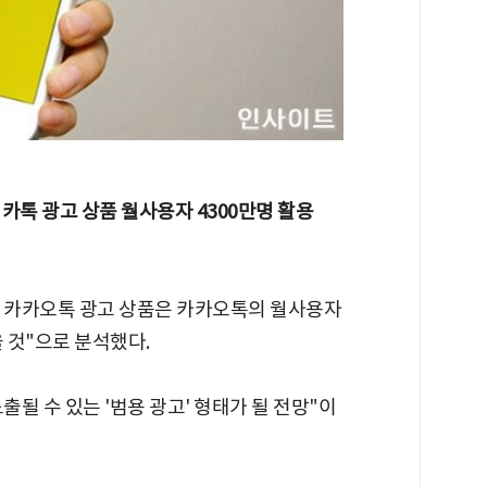
카톡 광고 상품 월사용자 4300만명 활용
 카카오톡 광고 상품은 카카오톡의 월사용자
을 것"으로 분석했다.
될 수 있는 '범용 광고' 형태가 될 전망"이