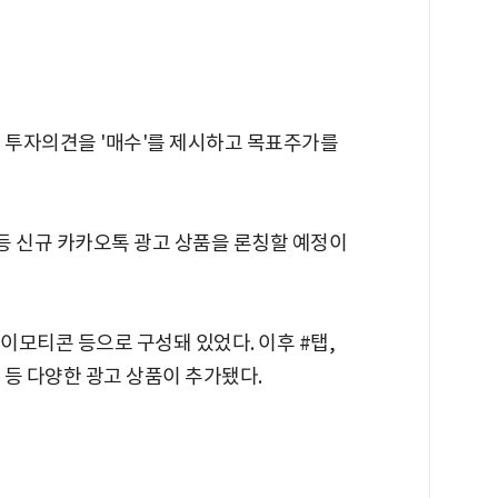
 투자의견을 '매수'를 제시하고 목표주가를
 등 신규 카카오톡 광고 상품을 론칭할 예정이
이모티콘 등으로 구성돼 있었다. 이후 #탭,
 등 다양한 광고 상품이 추가됐다.