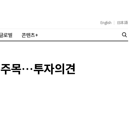
English
|
日本語
글로벌
콘텐츠+
품 주목…투자의견