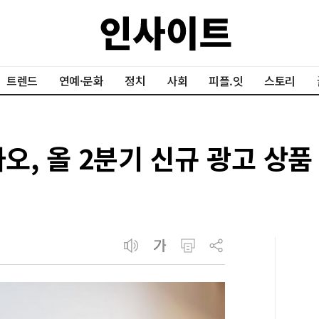
트렌드
연예·문화
정치
사회
피플.잇
스토리
오, 올 2분기 신규 광고 상