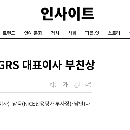
트렌드
연예·문화
정치
사회
피플.잇
스토리
데GRS 대표이사 부친상
이사)·남욱(NICE신용평가 부사장)·남민(나