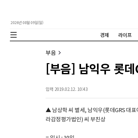
2026년 08월 09일(일)
경제
라이프
부음
[부음] 남익우 롯
입력 2019.02.12. 10:43
▲ 남상학 씨 별세, 남익우(롯데GRS 대표
라감정평가법인) 씨 부친상
= 일시 : 10일