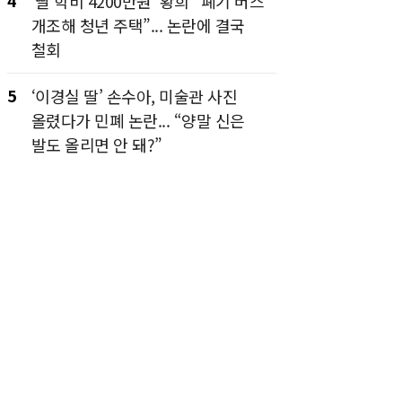
4
‘딸 학비 4200만원’ 황희 “폐기 버스
개조해 청년 주택”... 논란에 결국
철회
5
‘이경실 딸’ 손수아, 미술관 사진
올렸다가 민폐 논란... “양말 신은
발도 올리면 안 돼?”