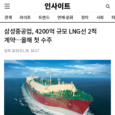
경제
라이프
트렌드
연예·문화
정치
사회
피
삼성중공업, 4200억 규모 LNG선 2척
계약…올해 첫 수주
입력 2019.01.29. 16:17