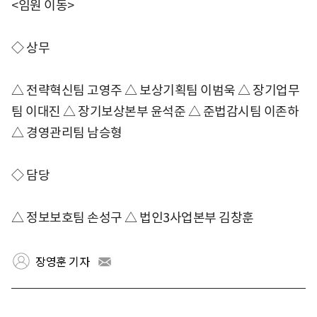
<임원 이동>
◇ 상무
△ 전략혁신팀 고영주 △ 보상기획팀 이범욱 △ 장기업무
팀 이대진 △ 장기보상본부 윤석준 △ 준법감시팀 이존하
△ 경영관리팀 남승형
◇ 담당
△ 정보보호팀 손성구 △ 법인3사업본부 김창훈
장영훈 기자