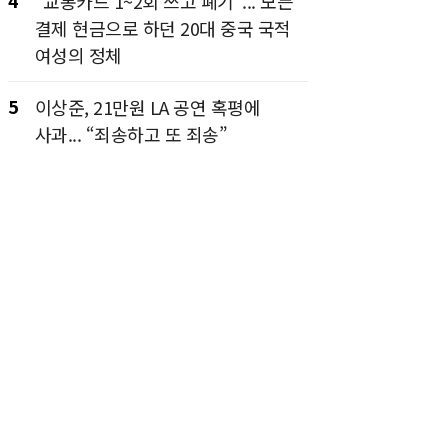
4
“교통카드 1~2회 쓰고 폐기”... 모든
결제 현금으로 하던 20대 중국 국적
여성의 정체
5
이상준, 21만원 LA 공연 혹평에
사과... “죄송하고 또 죄송”