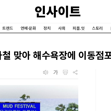
트렌드
연예·문화
정치
사회
피플.잇
스토리
가철 맞아 해수욕장에 이동점포