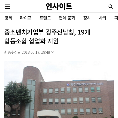
경제
라이프
트렌드
연예·문화
정치
사회
피
중소벤처기업부 광주전남청, 19개
협동조합 협업화 지원
최종수정일 2018.06.17. 19:48