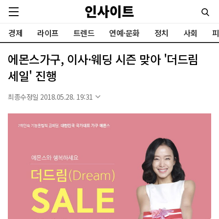
경제
라이프
트렌드
연예·문화
정치
사회
피
에몬스가구, 이사·웨딩 시즌 맞아 '더드림
세일' 진행
최종수정일 2018.05.28. 19:31