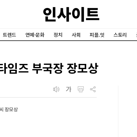
트렌드
연예·문화
정치
사회
피플.잇
스토리
청타임즈 부국장 장모상
 씨 장모상