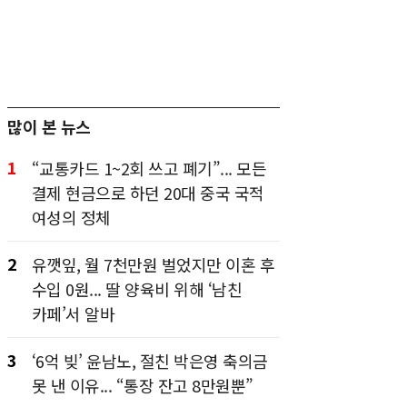
많이 본 뉴스
1
“교통카드 1~2회 쓰고 폐기”... 모든
결제 현금으로 하던 20대 중국 국적
여성의 정체
2
유깻잎, 월 7천만원 벌었지만 이혼 후
수입 0원... 딸 양육비 위해 ‘남친
카페’서 알바
3
‘6억 빚’ 윤남노, 절친 박은영 축의금
못 낸 이유... “통장 잔고 8만원뿐”