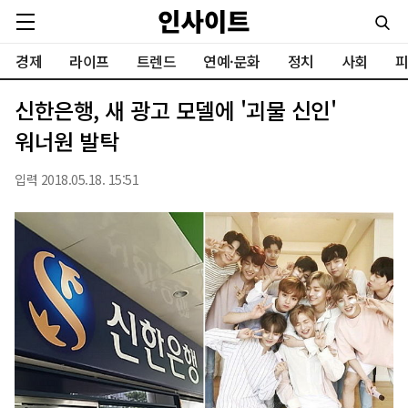
경제
라이프
트렌드
연예·문화
정치
사회
피
신한은행, 새 광고 모델에 '괴물 신인'
워너원 발탁
입력 2018.05.18. 15:51